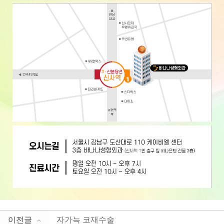
이전글
자가늑 코재수술