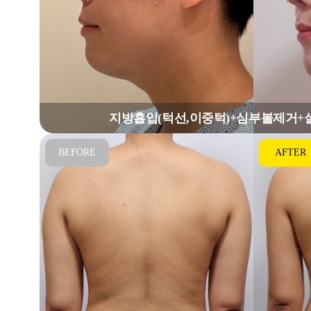
지방흡입(턱선,이중턱)+심부볼제거+