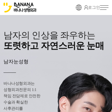
로그인
남자의 인상을 좌우하는
또렷하고 자연스러운 눈매
남자눈성형
바나나성형외과는
성형외과전문의 1:1
책임 전담제로 안전한
수술과 확실한
사후관리를