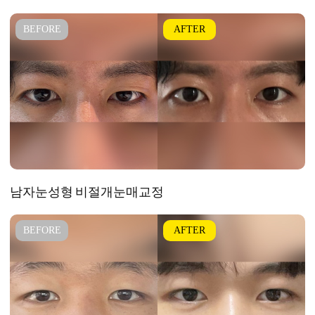
남자눈성형
비절개눈매교정