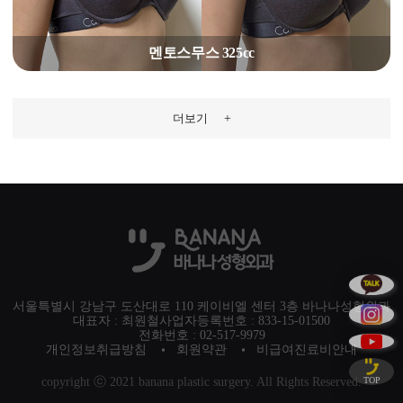
멘토스무스 325cc
더보기
+
서울특별시 강남구 도산대로 110 케이비엘 센터 3층 바나나성형외과
대표자 : 최원철
사업자등록번호 : 833-15-01500
전화번호 : 02-517-9979
개인정보취급방침
회원약관
비급여진료비안내
copyright ⓒ 2021 banana plastic surgery. All Rights Reserved.
TOP