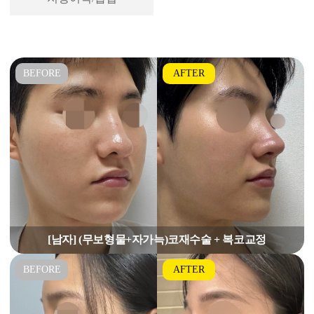
[남자] (무보형물+자가늑)코재수술 + 복코교정