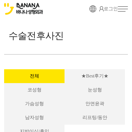
로그인
수술전후사진
전체
★Best후기★
코성형
눈성형
가슴성형
안면윤곽
남자성형
리프팅/동안
지방이식/흡입