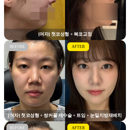
[여자] 첫코성형 + 복코교정
[여자] 첫코성형 + 쌍커풀 재수술 + 트임 + 눈밑지방재배치