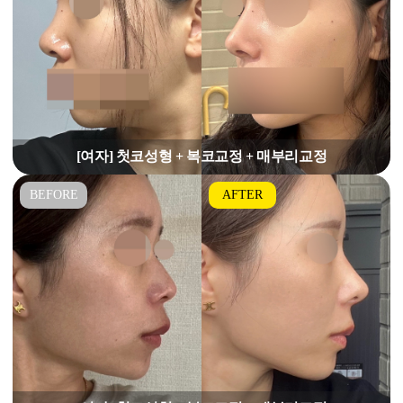
[여자] 첫코성형 + 복코교정 + 매부리교정