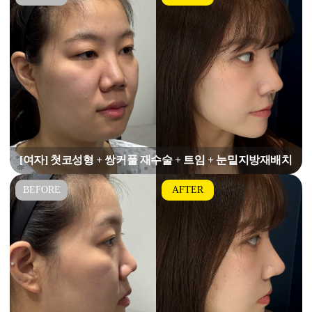
[여자] 첫코성형 + 쌍커풀 재수술 + 트임 + 눈밑지방재배치