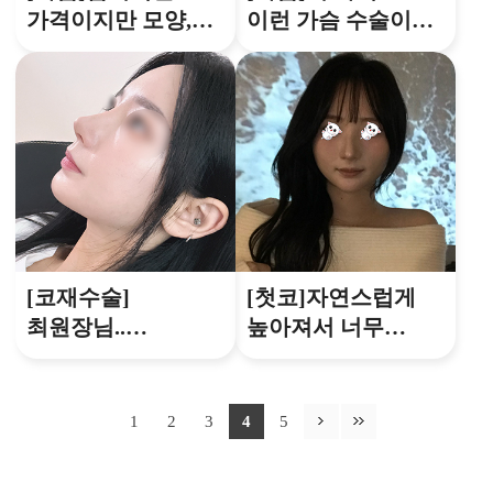
가격이지만 모양,
이런 가슴 수술이
촉감 좋구 실력은
가능하다는게 너무
역시 수준급!
만족스럽습니다
[코재수술]
[첫코]자연스럽게
최원장님..
높아져서 너무
명의세요..?제
만족스럽고
수술전 코봐봐요..
입체적으로 보여서
심지어 수술한
너무 좋아요 ㅎㅎ
1
2
3
4
5
코랍니다..