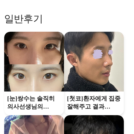
일반후기
[눈]쌍수는 솔직히
[첫코]환자에게 집중
의사선생님의
잘해주고 결과
미감이 참 중요하다
백프로 만족하는곳!!
생각하는데 이 분은
정말..최고세요...