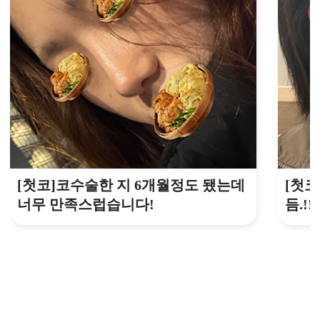
[첫코]코수술한 지 6개월정도 됐는데
[첫코
너무 만족스럽습니다!
듬.!
올라